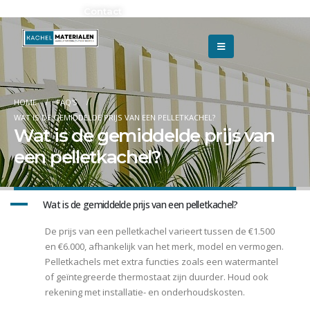
Adverteren?
Contact
HOME
FAQ'S
WAT IS DE GEMIDDELDE PRIJS VAN EEN PELLETKACHEL?
Wat is de gemiddelde prijs van
een pelletkachel?
A
Wat is de gemiddelde prijs van een pelletkachel?
De prijs van een pelletkachel varieert tussen de €1.500
en €6.000, afhankelijk van het merk, model en vermogen.
Pelletkachels met extra functies zoals een watermantel
of geïntegreerde thermostaat zijn duurder. Houd ook
rekening met installatie- en onderhoudskosten.