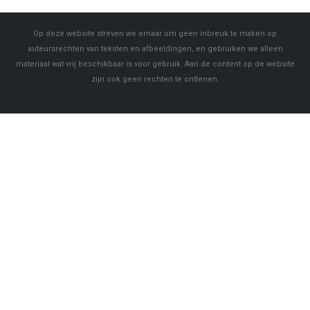
Op deze website streven we ernaar om geen inbreuk te maken op
auteursrechten van teksten en afbeeldingen, en gebruiken we alleen
materiaal wat vrij beschikbaar is voor gebruik. Aan de content op de website
zijn ook geen rechten te ontlenen.