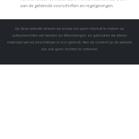
aan de geldende voorschriften en regelgevingen.
Op deze website streven we ernaar om geen inbreuk te maken op
auteursrechten van teksten en afbeeldingen, en gebruiken we alleen
materiaal wat vrij beschikbaar is voor gebruik. Aan de content op de website
zijn ook geen rechten te ontlenen.