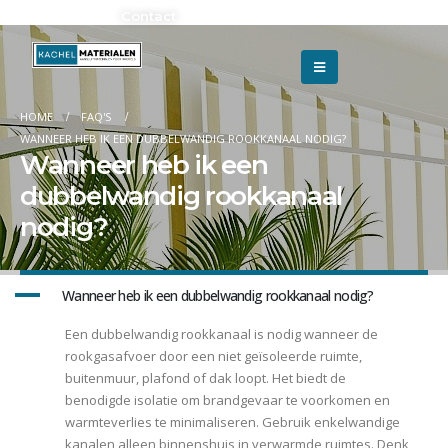
Adverteren?
Contact
HOME
FAQ'S
WANNEER HEB IK EEN DUBBELWANDIG ROOKKANAAL NODIG?
Wanneer heb ik een
dubbelwandig rookkanaal
nodig?
A
Wanneer heb ik een dubbelwandig rookkanaal nodig?
Een dubbelwandig rookkanaal is nodig wanneer de
rookgasafvoer door een niet geïsoleerde ruimte,
buitenmuur, plafond of dak loopt. Het biedt de
benodigde isolatie om brandgevaar te voorkomen en
warmteverlies te minimaliseren. Gebruik enkelwandige
kanalen alleen binnenshuis in verwarmde ruimtes. Denk