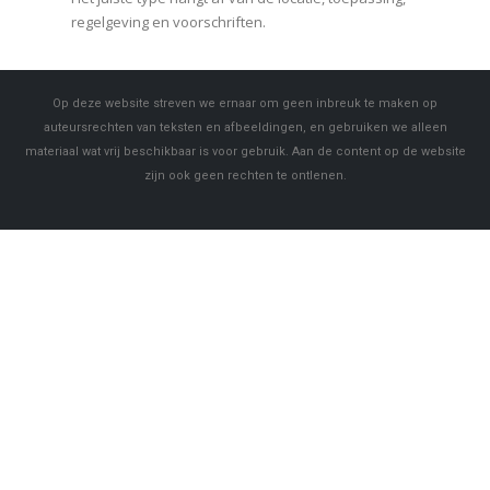
regelgeving en voorschriften.
Op deze website streven we ernaar om geen inbreuk te maken op
auteursrechten van teksten en afbeeldingen, en gebruiken we alleen
materiaal wat vrij beschikbaar is voor gebruik. Aan de content op de website
zijn ook geen rechten te ontlenen.