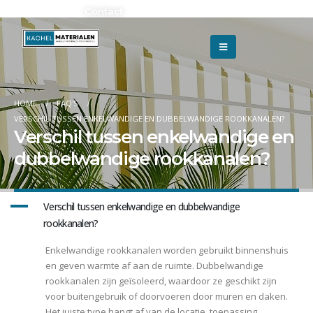
Adverteren?
Contact
HOME
FAQ'S
VERSCHIL TUSSEN ENKELWANDIGE EN DUBBELWANDIGE ROOKKANALEN?
Verschil tussen enkelwandige en
dubbelwandige rookkanalen?
A
Verschil tussen enkelwandige en dubbelwandige
rookkanalen?
Enkelwandige rookkanalen worden gebruikt binnenshuis
en geven warmte af aan de ruimte. Dubbelwandige
rookkanalen zijn geïsoleerd, waardoor ze geschikt zijn
voor buitengebruik of doorvoeren door muren en daken.
Het juiste type hangt af van de locatie, toepassing,