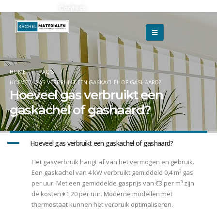
Adverteren?
Contact
HOME
FAQ'S
HOEVEEL GAS VERBRUIKT EEN GASKACHEL OF GASHAARD?
Hoeveel gas verbruikt een
gaskachel of gashaard?
A
Hoeveel gas verbruikt een gaskachel of gashaard?
Het gasverbruik hangt af van het vermogen en gebruik.
Een gaskachel van 4 kW verbruikt gemiddeld 0,4 m³ gas
per uur. Met een gemiddelde gasprijs van €3 per m³ zijn
de kosten €1,20 per uur. Moderne modellen met
thermostaat kunnen het verbruik optimaliseren.