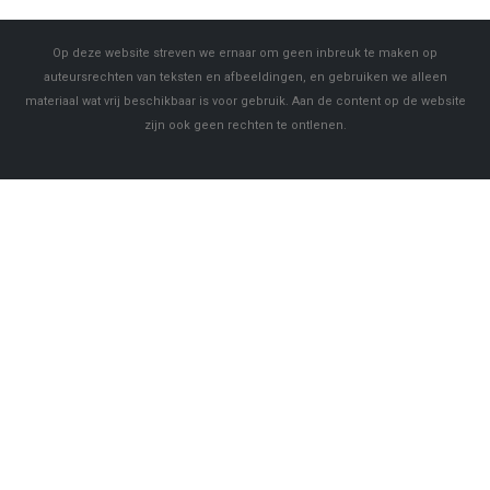
Op deze website streven we ernaar om geen inbreuk te maken op
auteursrechten van teksten en afbeeldingen, en gebruiken we alleen
materiaal wat vrij beschikbaar is voor gebruik. Aan de content op de website
zijn ook geen rechten te ontlenen.