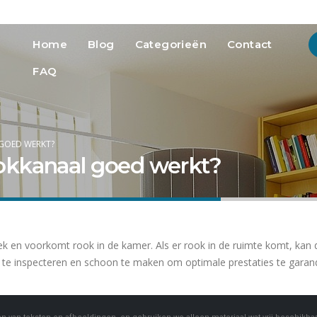
info@heatmedia.nl
Advertere
Home
Blog
Categorieën
Contact
FAQ
 GOED WERKT?
ookkanaal goed werkt?
 en voorkomt rook in de kamer. Als er rook in de ruimte komt, kan di
g te inspecteren en schoon te maken om optimale prestaties te garan