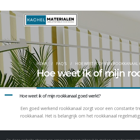
Blog
HOME
FAQ'S
HOE WEET IK OF MIJN ROOKKANAAL
Hoe weet ik of mijn r
A
Hoe weet ik of mijn rookkanaal goed werkt?
Een goed werkend rookkanaal zorgt voor een constante trek
rookkanaal. Het is belangrijk om het rookkanaal regelmati