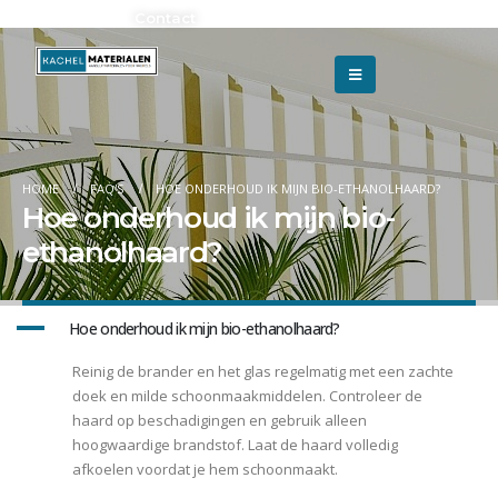
Adverteren?
Contact
HOME
FAQ'S
HOE ONDERHOUD IK MIJN BIO-ETHANOLHAARD?
Hoe onderhoud ik mijn bio-
ethanolhaard?
A
Hoe onderhoud ik mijn bio-ethanolhaard?
Reinig de brander en het glas regelmatig met een zachte
doek en milde schoonmaakmiddelen. Controleer de
haard op beschadigingen en gebruik alleen
hoogwaardige brandstof. Laat de haard volledig
afkoelen voordat je hem schoonmaakt.