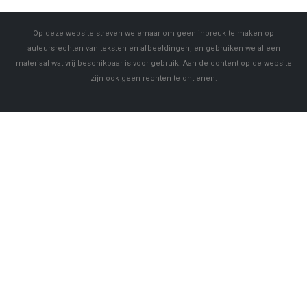
Op deze website streven we ernaar om geen inbreuk te maken op
auteursrechten van teksten en afbeeldingen, en gebruiken we alleen
materiaal wat vrij beschikbaar is voor gebruik. Aan de content op de website
zijn ook geen rechten te ontlenen.