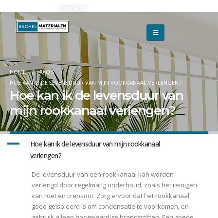
Adverteren?
Contact
HOME
FAQ'S
HOE KAN IK DE LEVENSDUUR VAN MIJN ROOKKANAAL VERLENGEN?
Hoe kan ik de levensduur van
mijn rookkanaal verlengen?
A
Hoe kan ik de levensduur van mijn rookkanaal
verlengen?
De levensduur van een rookkanaal kan worden
verlengd door regelmatig onderhoud, zoals het reinigen
van roet en creosoot. Zorg ervoor dat het rookkanaal
goed geïsoleerd is om condensatie te voorkomen, en
gebruik alleen hoogwaardige brandstoffen. Een goede