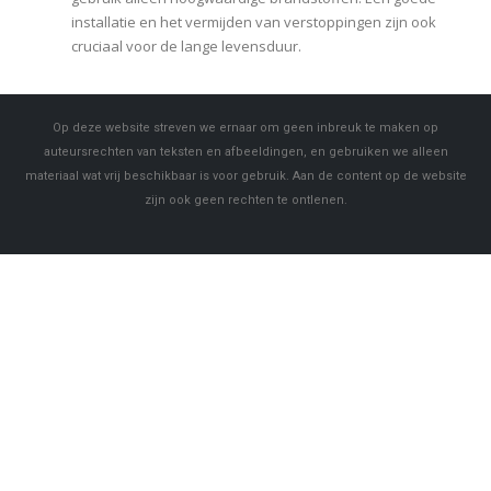
installatie en het vermijden van verstoppingen zijn ook
cruciaal voor de lange levensduur.
Op deze website streven we ernaar om geen inbreuk te maken op
auteursrechten van teksten en afbeeldingen, en gebruiken we alleen
materiaal wat vrij beschikbaar is voor gebruik. Aan de content op de website
zijn ook geen rechten te ontlenen.